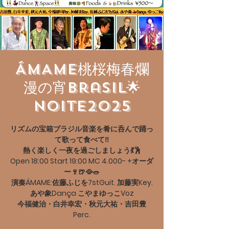
ÁMAME桃桜梅春爛
漫の宵Brasil🌟
Noite2025
リズムの宝箱ブラジル音楽を肴に呑んで踊っ
て歌って食べて‼️
熱く楽しく一夜を過ごしましょう💃🕺
Open 18:00 Start 19:00 MC 4.000- +オーダ
ー🍷🍺🥘🥗
演奏ÁMAME:佐藤ふじを7stGuit. 加藤実Key.
あや象Dança こやまゆっこVoz
今福健治・白井幸宏・秋元大祐・吉田豊
Perc.