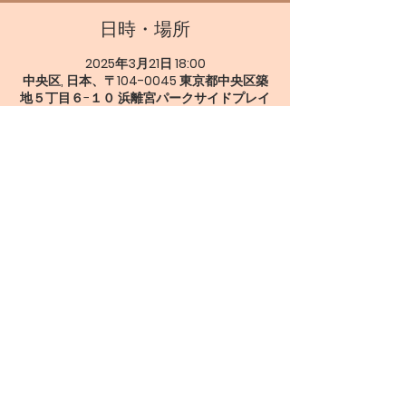
日時・場所
2025年3月21日 18:00
中央区, 日本、〒104-0045 東京都中央区築
地５丁目６−１０ 浜離宮パークサイドプレイ
ス1F
イベントについて
このイベントをシェア