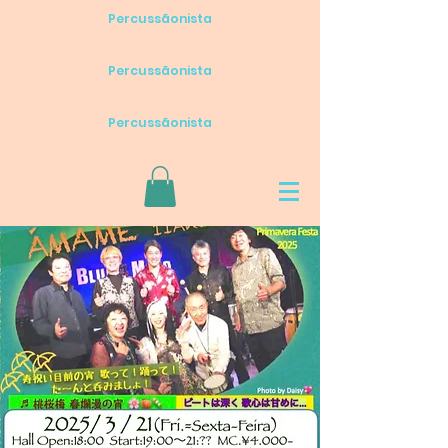
Percussãonista
Percussãonista
Percussãonista