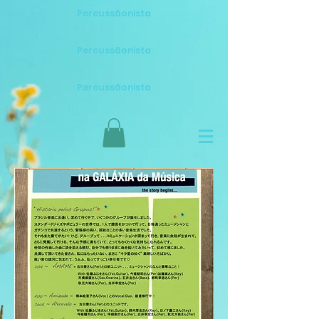
Percussãonista
Percussãonista
Percussãonista