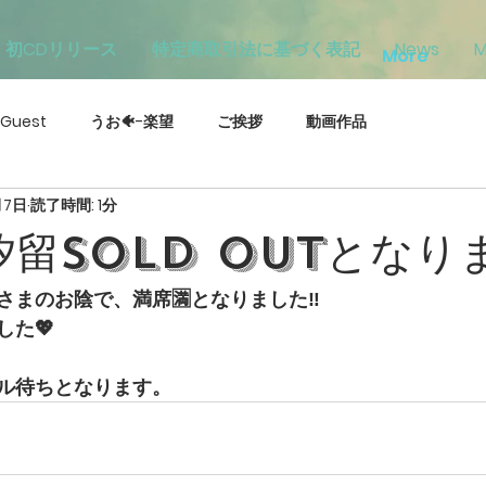
初CDリリース
特定商取引法に基づく表記
News
M
More
Guest
うお🐠-楽望
ご挨拶
動画作品
月7日
読了時間: 1分
汐留Sold Outとなりま
まのお陰で、満席🈵となりました‼️
した💖
ル待ちとなります。