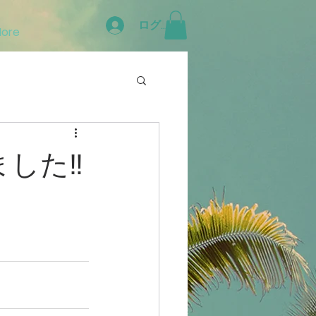
ログイン
ore
した‼️