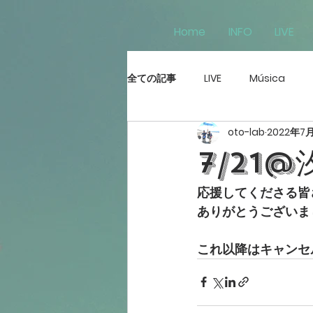
Home
INFO
LIVE
全ての記事
LIVE
Música
oto-lab
2022年7
7/21@
応援してくださる皆さ
ありがとうございま
これ以降はキャンセ